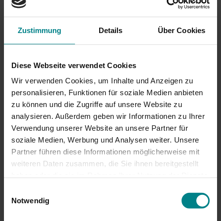
beliebten Adventskalender
auf ihren digitalen
Kanälen.
Zustimmung
Details
Über Cookies
Von nachhaltigen Basteleien über Tipps vom Profi für
das Weihnachtsessen bis zur etwas anderen
Diese Webseite verwendet Cookies
Weihnachtsgeschichte reichten die Überraschungen
hinter den Türchen.
Wir verwenden Cookies, um Inhalte und Anzeigen zu
personalisieren, Funktionen für soziale Medien anbieten
Neu dabei:
der NAH.SH-Eventbus, der für einige
zu können und die Zugriffe auf unsere Website zu
Fahrgäste ein besonderes Dankeschön bereithielt. Mit
analysieren. Außerdem geben wir Informationen zu Ihrer
dem Kalender möchte sich die NAH.SH bei allen
Verwendung unserer Website an unsere Partner für
Fahrgästen und Nahverkehrs­interessierten für das Jahr
soziale Medien, Werbung und Analysen weiter. Unsere
2022 bedanken.
Partner führen diese Informationen möglicherweise mit
weiteren Daten zusammen, die Sie ihnen bereitgestellt
Info: Merle Wolter, NAH.SH GmbH
haben oder die sie im Rahmen Ihrer Nutzung der Dienste
gesammelt haben. Achtung: Wenn Sie hier
Einwilligungsauswahl
Zustimmungen erteilen, willigen Sie auch in die
Notwendig
Übermittlung personenbezogener Daten in die USA ein.