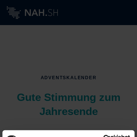
ADVENTSKALENDER
Gute Stimmung zum
Jahresende
Im Dezember startete die NAH.SH erneut den