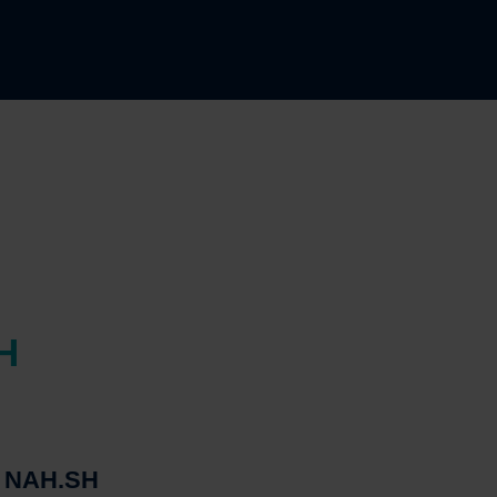
H
ie NAH.SH