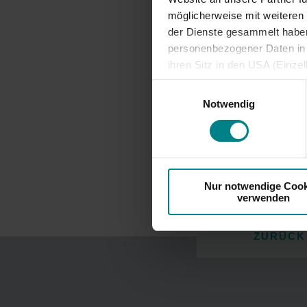
möglicherweise mit weiteren
Info: Dr. Marina 
der Dienste gesammelt haben.
personenbezogener Daten in d
ihren Sitz in den USA (Einze
vergleichbares Datenschutzn
Einwilligungsauswahl
besteht die Gefahr, dass ins
Notwendig
ausreichende Informations- 
Nur notwendige Cook
verwenden
ZURÜCK