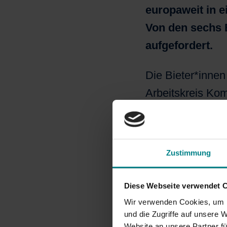
europaweit in 
Von den sechs 
aufgefordert.
Die Bieter*inne
Arbeitskreis Kom
GmbH
konnte si
Die Agentur hat 
Zustimmung
gezogenen Schlü
Verkehrsträger w
Diese Webseite verwendet 
thematisiert. Au
Wir verwenden Cookies, um I
gegeben.
und die Zugriffe auf unsere 
Website an unsere Partner fü