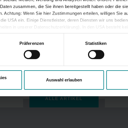
 Daten zusammen, die Sie ihnen bereitgestellt haben oder die s
Ehlerding, NAH.SH GmbH
 Achtung: Wenn Sie hier Zustimmungen erteilen, willigen Sie au
ie USA ein. Einige Dienstleister, deren Diensten wir uns bedie
lheiten in unserer Datenschutzerklärung). In den USA besteht k
iveau. Auch sonstige ausreichende Garantien für eine Datenüber
besondere öffentliche Stellen auf personenbezogene Daten zugre
Präferenzen
Statistiken
und Rechtsschutzmöglichkeiten bestehen.
ies
Auswahl erlauben
ALLE ARTIKEL