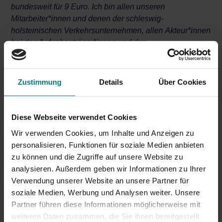
bundesweit für 9 Euro. Ich bin allen unseren
Mitarbeiter*innen und denen der schleswig-
holsteinischen Verkehrsunternehmen, allen
Akteur*innen
bei den Aufgaben­träger*innen und den
Verbundgesellschaften dankbar, dass sie den Start des
9-Euro-Tickets so schnell auf den Weg gebracht und so
gut gemeistert haben.
Zustimmung
Details
Über Cookies
Und nicht zu vergessen: die Fahrgäste, die gelassen mit
der Situation umgehen. Bis Ende August werden wir nun
Diese Webseite verwendet Cookies
be­obachten können, wie viel
zusätzliche Nachfrage
Wir verwenden Cookies, um Inhalte und Anzeigen zu
durch das Ticket entstanden ist. Und wie stark uns das
personalisieren, Funktionen für soziale Medien anbieten
Experiment tatsächlich auf dem Weg in Richtung
zu können und die Zugriffe auf unsere Website zu
Verkehrswende hilft. Diese Erkenntnis bleibt für uns ein
analysieren. Außerdem geben wir Informationen zu Ihrer
zentrales Anliegen, neben der Gewinnung neuer ÖPNV-
Verwendung unserer Website an unsere Partner für
Kund*innen, die auch künftig mit uns fahren möchten.
soziale Medien, Werbung und Analysen weiter. Unsere
Partner führen diese Informationen möglicherweise mit
Natürlich gibt es noch mehr von uns zu berichten – auf
weiteren Daten zusammen, die Sie ihnen bereitgestellt
den Seiten dieses Newsletters.