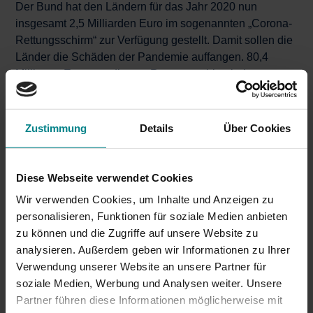
Der Bund hat den Ländern für das Jahr 2020 nun
insgesamt 2,5 Milliarden Euro im sogenannten „Corona-
Rettungsschirm“ zur Verfügung gestellt. Damit sollen die
Länder die Schäden der Pandemie auffangen. 80,4
Millionen Euro aus diesem Rettungsschirm bekommt
Schleswig-Holstein nach einer ersten Aufteilung.
Verkehrsunternehmen, Kreise und die NAH.SH GmbH
konnten bis September 2020 Anträge zur Auszahlung der
Zustimmung
Details
Über Cookies
sogenannten „Billigkeitsleistungen“ beim
Wirtschaftsministerium stellen, um an das Geld aus dem
Rettungsschirm zu kommen. Das Land wiederum
Diese Webseite verwendet Cookies
schätzte für die Antragsteller die jeweiligen
Wir verwenden Cookies, um Inhalte und Anzeigen zu
Gesamtschäden für das Jahr 2020 ab und leistete auf
personalisieren, Funktionen für soziale Medien anbieten
dieser Basis erste Zahlungen.
zu können und die Zugriffe auf unsere Website zu
analysieren. Außerdem geben wir Informationen zu Ihrer
In einer weiteren Antragsphase im September­ 2021
Verwendung unserer Website an unsere Partner für
sollen Verkehrsunternehmen, Kreise und die NAH.SH
soziale Medien, Werbung und Analysen weiter. Unsere
GmbH die Anträge mit den tatsächlichen Werten für das
Partner führen diese Informationen möglicherweise mit
Jahr 2020 beim Land einreichen. Dann folgt die