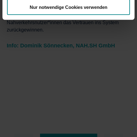
Projektgruppen geht es darum, was der Nahverkehr in
Nur notwendige Cookies verwenden
Zukunft leisten kann und welche Anreize die
Unternehmen setzen können, damit die
Nahverkehrsnutzer*innen das Vertrauen ins System
zurückgewinnen.
Info:
Dominik Sönnecken, NAH.SH GmbH