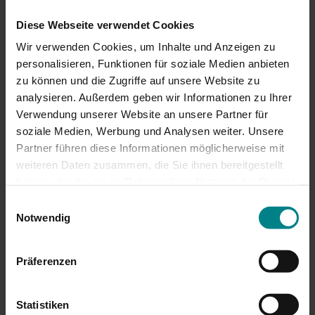
Anzeigen und Busmonitoren begrüßt.
Diese Webseite verwendet Cookies
Ausführliche Infos gibt es in der Mobilitätszentrale
Wir verwenden Cookies, um Inhalte und Anzeigen zu
Flensburg oder bei den Verkehrsunternehmen. Dort
personalisieren, Funktionen für soziale Medien anbieten
liegen Flyer aus. Oder hier: www.nah.sh/fl-sl
.
zu können und die Zugriffe auf unsere Website zu
analysieren. Außerdem geben wir Informationen zu Ihrer
Info: Eva Fischer, NAH.SH GmbH
Verwendung unserer Website an unsere Partner für
soziale Medien, Werbung und Analysen weiter. Unsere
Partner führen diese Informationen möglicherweise mit
weiteren Daten zusammen, die Sie ihnen bereitgestellt
haben oder die sie im Rahmen Ihrer Nutzung der Dienste
gesammelt haben. Achtung: Wenn Sie hier
Einwilligungsauswahl
Zustimmungen erteilen, willigen Sie auch in die
Notwendig
Übermittlung personenbezogener Daten in die USA ein.
Einige Dienstleister, deren Diensten wir uns bedienen,
Präferenzen
wie z.B. Google, haben ihren Sitz in den USA
(Einzelheiten in unserer Datenschutzerklärung). In den
USA besteht kein den EU-Standards vergleichbares
Statistiken